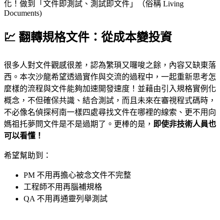
化！做到「文件即測試、測試即文件」（俗稱 Living
Documents)
💹 翻轉規格文件：從成本變投資
很多人對文件觀感很差，認為繁瑣又囉唆之餘，內容又缺東落
西。本次沙龍希望透過實作與交流的過程中，一起重新思考怎
麼樣的流程與文件能夠加速開發速度！並藉由引入規格實例化
概念，不但確保共識、結合測試，而且未來在審視程式碼時，
不必像名偵探柯南一樣四處尋找文件在哪裡的線索、更不用向
媽祖托夢問文件是不是過期了。更棒的是，
即使非技術人員也
可以看懂！
希望幫助到：
PM 不用再擔心被念文件不完整
工程師不用再腦補規格
QA 不用再通靈列舉測試