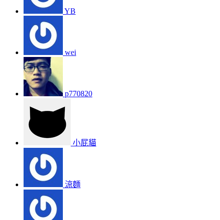
YB
wei
p770820
小屁貓
涼麵