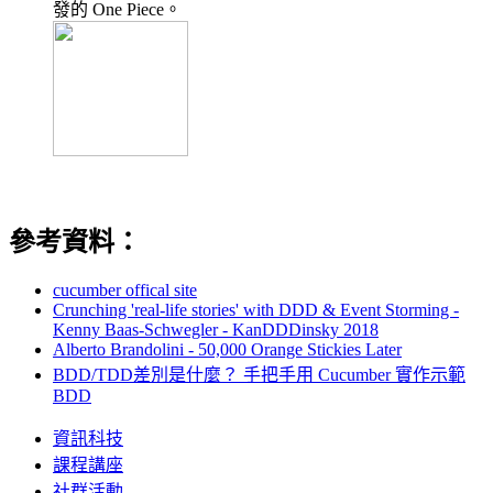
發的 One Piece。
參考資料：
cucumber offical site
Crunching 'real-life stories' with DDD & Event Storming -
Kenny Baas-Schwegler - KanDDDinsky 2018
Alberto Brandolini - 50,000 Orange Stickies Later
BDD/TDD差別是什麼？ 手把手用 Cucumber 實作示範
BDD
資訊科技
課程講座
社群活動