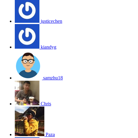
justicechen
kiandyg
samzhu18
Chris
Paza