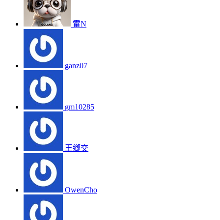
雷N
ganz07
gm10285
王鄉交
OwenCho