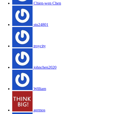
Chien-wen Chen
stu24801
troycity
johnchen2020
William
germos